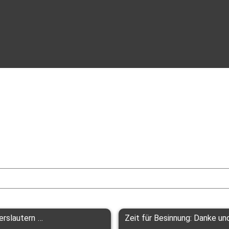
halb der Bürozeiten von Montag bis Freitag ab 8 Uhr unter 
+49 175 
: 
info@pri-me.eu
n 
ZukunftsRegion Westpfalz e.V.
Fotos von 1. FC Kaiserslautern - Der Vereins Beitrag