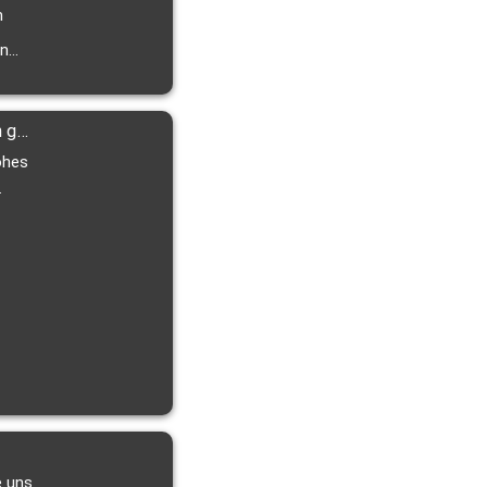
m
rn
e
Frohe Weihnachten und einen guten Rutsch ins neue Jahr von pri-me Printservice Medienservice!
ohes
e uns