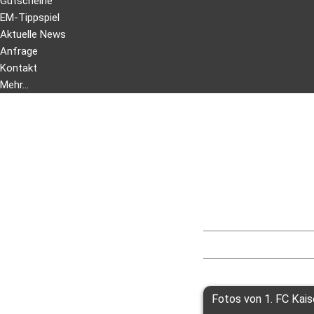
Gutscheine
EM-Tippspiel
Aktuelle News
Anfrage
Kontakt
Mehr...
Sie erreichen uns außer
schreiben Sie uns! E-Mail
Wir sind Mitglied im Verei